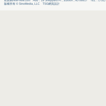
双新網new-new.com Add：18 Sheppard Pl. , Edison , NJ 08817 TEL：(732
版權所有 © SinoMedia, LLC
TSG
網頁設計