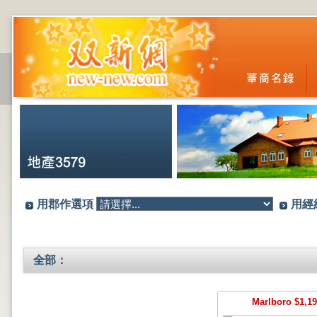
用郡作選項
用經
全部：
Marlboro $1,19