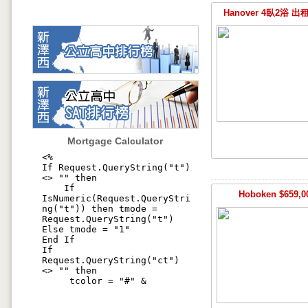
Hanover 4臥2浴 出租
Mortgage Calculator
Hoboken $659,