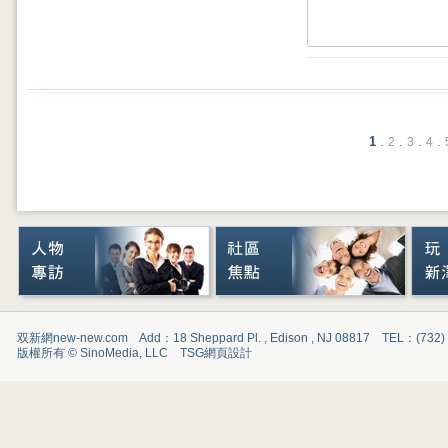
1
.
.
.
.
2
3
4
双新網new-new.com Add：18 Sheppard Pl. , Edison , NJ 08817 TEL：(732
版權所有 © SinoMedia, LLC
TSG
網頁設計