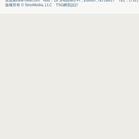
双新網new-new.com Add：18 Sheppard Pl. , Edison , NJ 08817 TEL：(732
版權所有 © SinoMedia, LLC
TSG
網頁設計